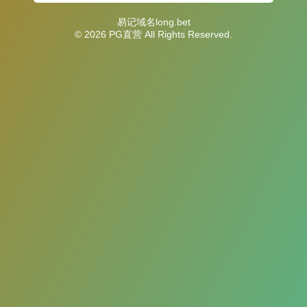
易记域名long.bet
© 2026 PG直营 All Rights Reserved.